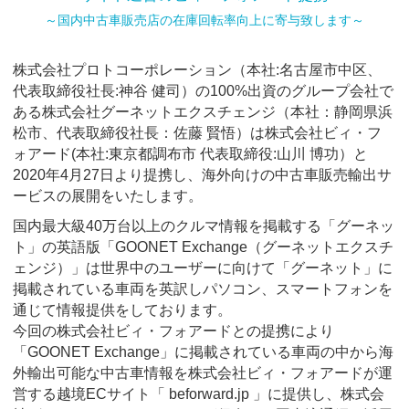
～国内中古車販売店の在庫回転率向上に寄与致します～
株式会社プロトコーポレーション（本社:名古屋市中区、
代表取締役社長:神谷 健司）の100%出資のグループ会社で
ある株式会社グーネットエクスチェンジ（本社：静岡県浜
松市、代表取締役社長：佐藤 賢悟）は株式会社ビィ・フ
ォアード(本社:東京都調布市 代表取締役:山川 博功）と
2020年4月27日より提携し、海外向けの中古車販売輸出サ
ービスの展開をいたします。
国内最大級40万台以上のクルマ情報を掲載する「グーネッ
ト」の英語版「GOONET Exchange（グーネットエクスチ
ェンジ）」は世界中のユーザーに向けて「グーネット」に
掲載されている車両を英訳しパソコン、スマートフォンを
通じて情報提供をしております。
今回の株式会社ビィ・フォアードとの提携により
「GOONET Exchange」に掲載されている車両の中から海
外輸出可能な中古車情報を株式会社ビィ・フォアードが運
営する越境ECサイト「 beforward.jp 」に提供し、株式会